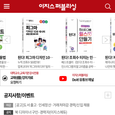
활용법
된다! 피그마 디자인 10분 레시피
된다! 조회수 터지는 인스타그램 릴스 만들기
2년 만에 팔로워 4만 5천 명을 모은 스레드 인플루언서의 노하우 전격 공개!
누적 조회수 500만 뷰!
베스트셀러 《된다! 조회수 터지는 유튜브 쇼츠 만들기》 저자의 신간!
드 활용 가이드
업계 1티어 ‘피그마 피디아’ 팀의 10분 해결 실무 레시피
인스타그램의 알고리즘을 공략하는 특별 노하우 대공개!
나만의 챗봇으로
용, 수익화까지!
격차를 만드는 6단계로 조회수 터지는 인스타그램 릴스 만들기
대학 교수, 교육기관 강사 전용
이지스퍼블리싱
든 것을 한 권에!
교재 샘플 / 강의 자료
Do it! 유튜브 채널
요청하기
공지사항/이벤트
[공고]도서 출고·인세정산·거래처마감 경력/신입 채용
마감
북 디자이너 구인- 경력자(이지스에듀)
공지