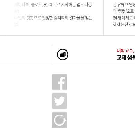
제미나이, 클로드, 챗 GPT 로 시작하는 업무 자동
긴 유튜브 영
화!
인 ‘캡컷’으로
나만의 챗봇으로 일정한 퀄리티의 결과물을 얻는
64개 예제로
법
까지 완전 정복
크로마키, 자동
컷 입문서!
대학 교수,
교재 샘플