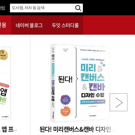
전용
네이버 블로그
두잇 스터디룸
Do it! 깡샘의 안드로이드 앱 프로그래밍 with 코틀린 ─ 개정 5판
된다! 미리캔버스&캔바 디자인 수업