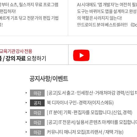
상부터 쇼츠, 릴스까지 무료 프로그램
AI 시대에도 ‘앱 개발자’는 여전히 
 편집하자!
도구는 바뀌어도 앱을 설계하고 완
 빠르게 기초 닦고 전문가의 편집 기법
의 역할은 사라지지 않는다!
!
안드로이드 분야 베스트셀러인 《Do i
 자막, AI 더빙도 쉽게 따라 하는 캡
드로이드 앱 프로그래밍 with 코틀
발 환경을 반영해 개정 5판으로 돌아
코딩 도구가 등장하며 개발 방식은 
 교육기관 강사 전용
있지만, 앱 구조를 이해하고 기능을
 / 강의 자료
요청하기
도 높은 서비스를 만드는 능력은 여
몫이다.
공지사항/이벤트
[공고]도서 출고·인세정산·거래처마감 경력/신입 
마감
북 디자이너 구인- 경력자(이지스에듀)
공지
[ IT 분야] 기획·편집자를 모집합니다.(신입, 경력)
마감
[공고] IT 전문서/실용서 콘텐츠 마케터를 모집합니
마감
커뮤니티 매니저 모집(프리랜서 / 재택 가능)
마감