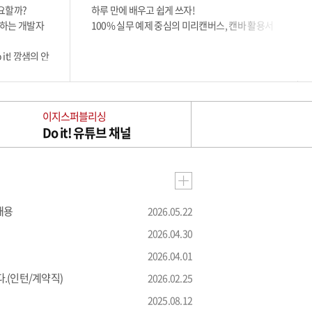
필요할까?
하루 만에 배우고 쉽게 쓰자!
성하는 개발자
100% 실무 예제 중심의 미리캔버스, 캔바 활용서
t! 깡샘의 안
린》이 최신 개
왔다! 바이브
빠르게 변하고
이지스퍼블리싱
 설계하며 완성
Do it! 유튜브 채널
전히 개발자의
채용
2026.05.22
2026.04.30
2026.04.01
다.(인턴/계약직)
2026.02.25
2025.08.12