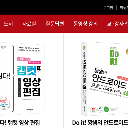
|
도서
자료실
질문답변
동영상 강의
교·강사 
다! 캡컷 영상 편집